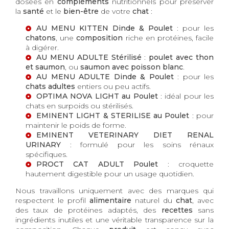
dosées en
compléments
nutritionnels pour préserver
la
santé
et le
bien-être
de votre
chat
:
AU MENU KITTEN Dinde & Poulet
: pour les
chatons
, une
composition
riche en protéines, facile
à digérer.
AU MENU ADULTE Stérilisé
:
poulet avec thon
et saumon
, ou
saumon avec poisson blanc
.
AU MENU ADULTE Dinde & Poulet
: pour les
chats adultes
entiers ou peu actifs.
OPTIMA NOVA LIGHT au Poulet
: idéal pour les
chats en surpoids ou stérilisés.
EMINENT LIGHT & STERILISE au Poulet
: pour
maintenir le poids de forme.
EMINENT VETERINARY DIET RENAL
URINARY
: formulé pour les soins rénaux
spécifiques.
PROCT CAT ADULT Poulet
: croquette
hautement digestible pour un usage quotidien.
Nous travaillons uniquement avec des marques qui
respectent le profil
alimentaire
naturel du
chat
, avec
des taux de protéines adaptés, des
recettes
sans
ingrédients inutiles et une véritable transparence sur la