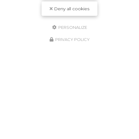
Deny all cookies
PERSONALIZE
PRIVACY POLICY
Animalerie proche de Vienne
1526 avenue Porte des Alpes
38780 Estrablin
06 72 73 22 07
Lundi au vendredi :
9h - 12h / 14h30 - 19h
Samedi matin : 9h - 12h
Suivez-nous sur les réseaux sociaux :