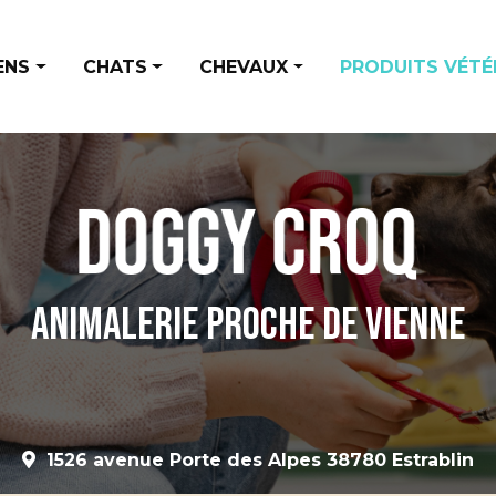
ENS
CHATS
CHEVAUX
PRODUITS VÉTÉ
entation
Alimentation
Alimentation et Friandises
ndises
Accessoires
Santé et hygiène
ssoires
Santé et hygiène
ts
Animalerie proche de Vienne
é et hygiène
1526 avenue Porte des Alpes 38780 Estrablin