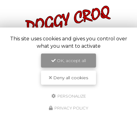
This site uses cookies and gives you control over
Animalerie proche de Vienne
what you want to activate
1526 avenue Porte des Alpes
OK, accept all
38780 Estrablin
06 72 73 22 07
Deny all cookies
Lundi au vendredi :
9h - 12h / 14h30 - 19h
Samedi matin : 9h - 12h
PERSONALIZE
Suivez-nous sur les réseaux sociaux :
PRIVACY POLICY