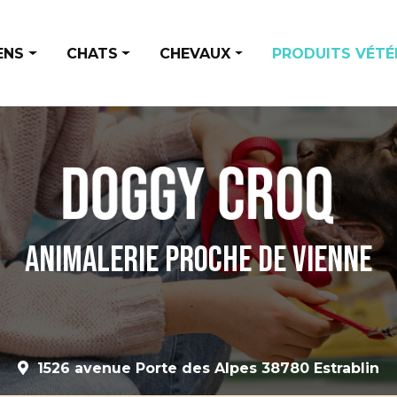
ENS
CHATS
CHEVAUX
PRODUITS VÉTÉ
entation
Alimentation
Alimentation et Friandises
ndises
Accessoires
Santé et hygiène
ssoires
Santé et hygiène
ts
Animalerie proche de Vienne
é et hygiène
1526 avenue Porte des Alpes 38780 Estrablin