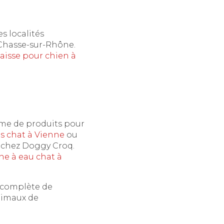
s localités
 Chasse-sur-Rhône.
laisse pour chien à
mme de produits pour
es chat à Vienne
ou
n chez Doggy Croq.
ne à eau chat à
n complète de
animaux de