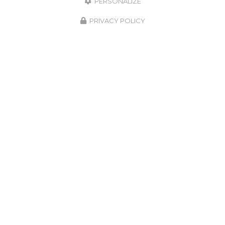
PERSONALIZE
PRIVACY POLICY
Animalerie proche de Vienne
1526 avenue Porte des Alpes
38780 Estrablin
06 72 73 22 07
Lundi au vendredi :
9h - 12h / 14h30 - 19h
Samedi matin : 9h - 12h
Suivez-nous sur les réseaux sociaux :